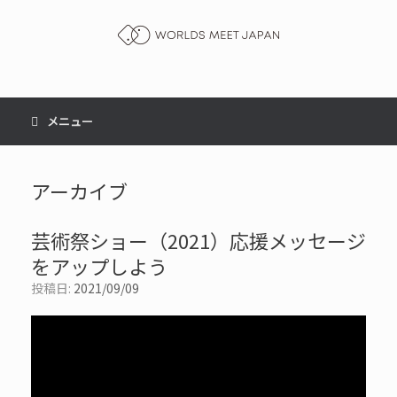
コ
ン
テ
ン
ツ
へ
ス
メニュー
キ
ッ
プ
アーカイブ
芸術祭ショー（2021）応援メッセージ
をアップしよう
投稿日:
2021/09/09